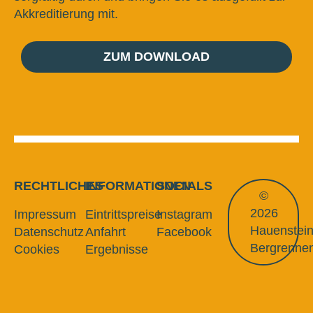
Akkreditierung mit.
ZUM DOWNLOAD
RECHTLICHES
INFORMATIONEN
SOCIALS
©
2026
Impressum
Eintrittspreise
Instagram
Hauenstei
Datenschutz
Anfahrt
Facebook
Bergrenne
Cookies
Ergebnisse