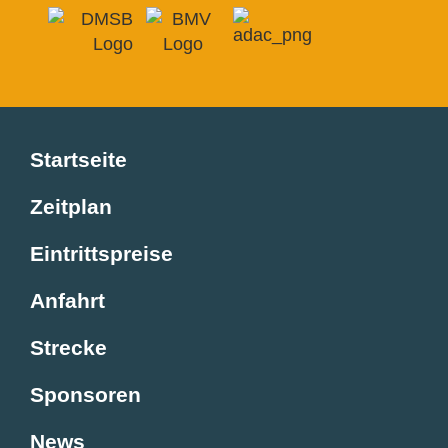
Startseite
Zeitplan
Eintrittspreise
Anfahrt
Strecke
Sponsoren
News